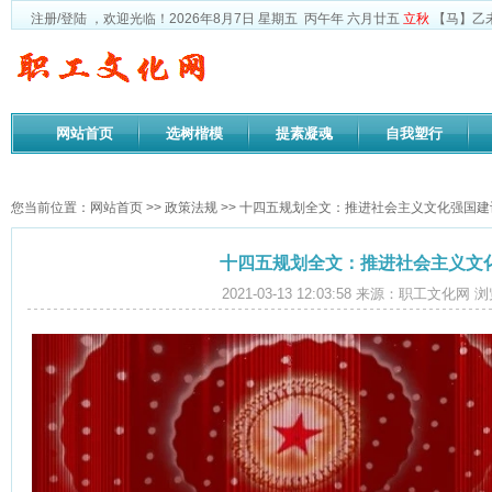
注册
/
登陆
，欢迎光临！
2026年8月7日
星期五
丙午年 六月廿五
立秋
【马】乙
网站首页
选树楷模
提素凝魂
自我塑行
政策法规
您当前位置：
网站首页
>>
政策法规
>> 十四五规划全文：推进社会主义文化强国建
十四五规划全文：推进社会主义文
2021-03-13 12:03:58 来源：职工文化网 