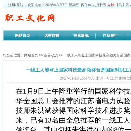
注册
/
登陆
，欢迎光临！
2026年8月7日
星期五
丙午年 六月廿五
立秋
【马】乙
网站首页
选树楷模
提素凝魂
自我塑行
政策法规
您当前位置：
网站首页
>>
业界动态
>> 一线工人能登上国家科技最高领奖台是国
一线工人能登上国家科技最高领奖台是国家对职工
2017-01-10 15:47:08 来源：职工文化网
在1月9日上午隆重举行的国家科学
华全国总工会推荐的江苏省电力试验
技师朱洪斌获得国家科学技术进步奖二
来，已有13名由全总推荐的一线工
领奖台，其中包括朱洪斌在内的8位