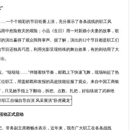
”
……一个个精彩的节目轮番上演，充分展示了各条战线的职工风
风雨中抢险救灾的艰险；小品《生日》用一对新婚小夫妻的故事，歌
的演出赢得了观众阵阵掌声。据了解，演出的12个节目都是职工们
的节目还独具巧思，利用光影呈现特殊的舞台效果，有的则动用了大
辈出。
点。“哒哒哒……”伴随着快节奏，邮戳上下快速飞舞，现场响起了热
三位职工，用盖邮戳和发报的高超技能征服了观众。来自中国工商银
”，只见她手指上下翻动，拆把、点数、扎把，好似练就了武林绝
问活动正式启动
记、常务副主席赖畅水表示，近年来，我市广大职工在各条战线