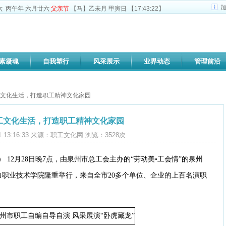
六
丙午年 六月廿六
父亲节
【马】乙未月 甲寅日
【17:43:23】
素凝魂
自我塑行
风采展示
业界动态
管理前沿
工文化生活，打造职工精神文化家园
工文化生活，打造职工精神文化家园
-01 13:16:33 来源：职工文化网 浏览：
3528
次
） 12月28日晚7点，由泉州市总工会主办的“劳动美•工会情”的泉州
职业技术学院隆重举行，来自全市20多个单位、企业的上百名演职