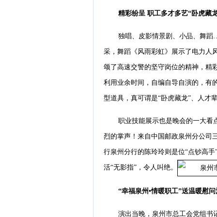
精彩纷呈 职工多才多艺“卧虎藏龙
独唱、皮影情景剧、小品、舞蹈
采，舞蹈《风雨彩虹》展示了电力人
颂了高速交警的坚守岗位的精神，精彩
利用业余时间，自编自导自演的，有
型道具，真可谓是“卧虎藏龙”、人才
职业技能展示也是晚会的一大看
烈的掌声！来自中国邮政泉州分公司
行泉州分行的陈玲玲则是位“点钞高手
活“无影指”，令人叫绝。
“幸福泉州•情暖职工”送温暖慰
演出当晚，泉州市总工会党组书