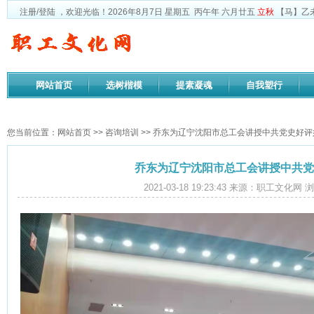
注册
/
登陆
，欢迎光临！
2026年8月7日
星期五
丙午年 六月廿五
立秋
【马】乙
网站首页
选树楷模
提素凝魂
自我塑行
政策法规
您当前位置：
网站首页
>>
咨询培训
>> 乔东为辽宁沈阳市总工会讲授中共党史好评
乔东为辽宁沈阳市总工会讲授中共党
2021-03-18 19:23:43 来源：职工文化网