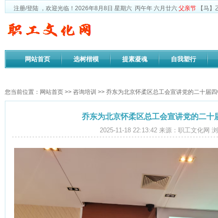
注册
/
登陆
，欢迎光临！
2026年8月8日
星期六
丙午年 六月廿六
父亲节
【马】
网站首页
选树楷模
提素凝魂
自我塑行
政策法规
您当前位置：
网站首页
>>
咨询培训
>> 乔东为北京怀柔区总工会宣讲党的二十届
乔东为北京怀柔区总工会宣讲党的二十
2025-11-18 22:13:42 来源：职工文化网